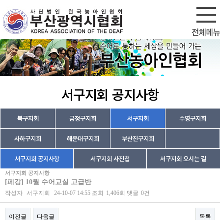
회원가입
로그인
서구지회 공지사항
북구지회
금정구지회
서구지회
수영구지회
사하구지회
해운대구지회
부산진구지회
서구지회 공지사항
서구지회 사진첩
서구지회 오시는 길
서구지회 공지사항
[페강] 10월 수어교실 고급반
작성자
서구지회
24-10-07 14:55
조회
1,406회
댓글
0건
이전글
다음글
목록