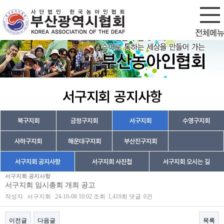
회원가입
로그인
서구지회 공지사항
북구지회
금정구지회
서구지회
수영구지회
사하구지회
해운대구지회
부산진구지회
서구지회 공지사항
서구지회 사진첩
서구지회 오시는 길
서구지회 공지사항
서구지회 임시총회 개최 공고
작성자
서구지회
24-10-08 10:02
조회
1,419회
댓글
0건
이전글
다음글
목록