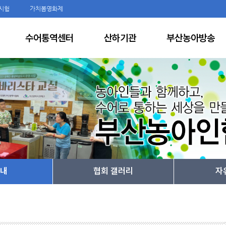
시험
가치봄영화제
수어통역센터
산하기관
부산농아방송
내
협회 갤러리
자