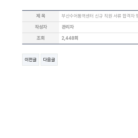
제 목
부산수어통역센터 신규 직원 서류 합격자 
작성자
관리자
조회
2,448회
이전글
다음글