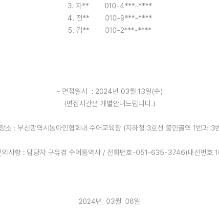
3. 차** 010-4***-****
4. 전** 010-9***-****
5. 김** 010-2***-****
- 면접일시 : 2024년 03월 13일(수)
(면접시간은 개별안내드립니다.)
접장소 : 부산광역시농아인협회내 수어교육장 (지하철 3호선 물만골역 1번과 3번
문의사항 : 담당자 구유경 수어통역사 / 전화번호-051-635-3746(내선번호 1
2024년 03월 06일