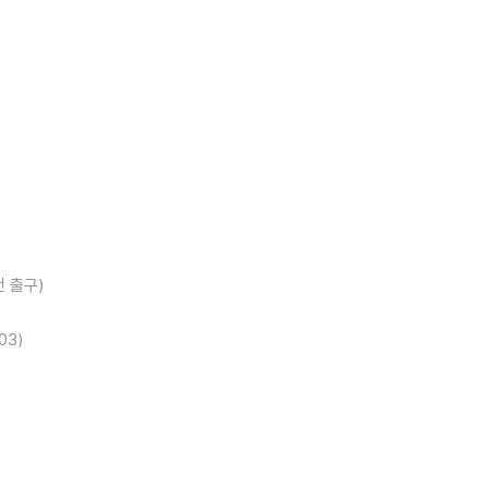
 출구)
03)