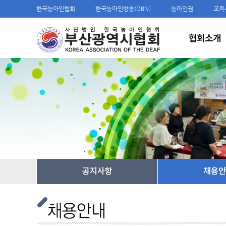
한국농아인협회
한국농아인방송(DBN)
농아인권
교육
협회소개
공지사항
채용안