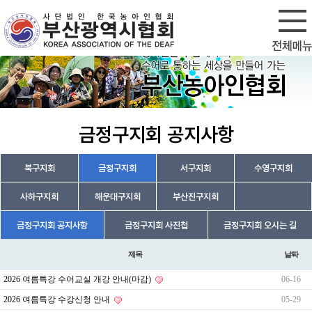
회원가입
로그인
금정구지회 공지사항
북구지회
금정구지회
서구지회
수영구지회
사하구지회
해운대구지회
부산진구지회
금정구지회 공지사항
금정구지회 사진첩
금정구지회 오시는 길
제목
날짜
2026 여름특강 수어교실 개강 안내(마감)
06-16
2026 여름특강 수강신청 안내
05-29