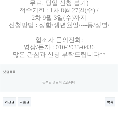
무료
,
당일 신청 불가
)
접수기한
: 1
차
8
월
27
일
(
수
) /
2
차
9
월
3
일
(
수
)
까지
신청방법
:
성함
/
생년월일
/---
동
/
성별
/
협조자 문의전화
:
영상
/
문자
: 010-2033-0436
많은 관심과 신청 부탁드립니다^^
댓글목록
등록된 댓글이 없습니다.
이전글
다음글
목록