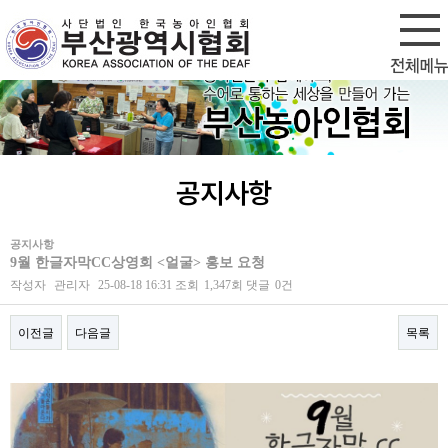
회원가입
로그인
공지사항
공지사항
9월 한글자막CC상영회 <얼굴> 홍보 요청
작성자
관리자
25-08-18 16:31
조회
1,347회
댓글
0건
이전글
다음글
목록
본문