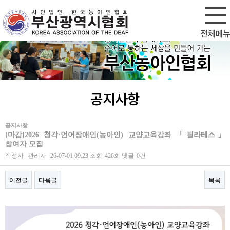
회원가입
로그인
공지사항
공지사항
[마감]2026 청각·언어장애인(농아인) 교양교육강좌 「필라테스」
참여자 모집
작성자
관리자
26-07-01 09:23
조회
426회
댓글
0건
이전글
다음글
목록
본문