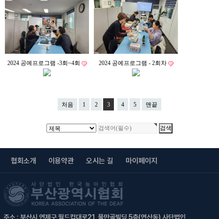
2024 공예프로그램 -3회~4회
2024 공예프로그램 - 2회차
처음
1
2
3
4
5
맨끝
협회소개
이용약관
오시는 길
마이페이지
주소 : 부산시 연제구 월드컵대로21, 물만골빌딩 5층(연산동) 사단법인