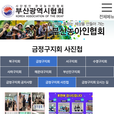
회원가입
로그인
금정구지회 사진첩
북구지회
금정구지회
서구지회
수영구지회
사하구지회
해운대구지회
부산진구지회
금정구지회 공지사항
금정구지회 사진첩
금정구지회 오시는 길