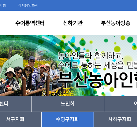
시험
가치봄영화제
수어통역센터
산하기관
부산농아방송
센터
노인회
서구지회
수영구지회
사하구지회