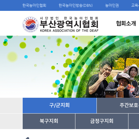
한국농아인협회
한국농아인방송(DBN)
농아인권
교육
협회소개
구/군지회
주간보호
북구지회
금정구지회