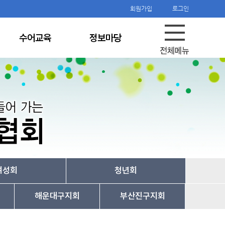
회원가입
로그인
수어교육
정보마당
여성회
청년회
해운대구지회
부산진구지회